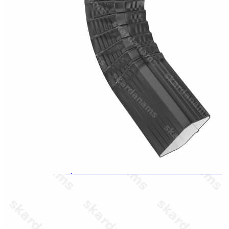
Roof hatch
Sąlaja
Kampai
Kamino kepurės
Stogo ventiliacijos
Valcinis profilis
Fasadų komponentai
Parapetai
Palangė
Tvoros kepurės
Kitas
Instrumentas
Skardos lakštai
Kainos
Dokumentacija
Montavimas
Valcinių profilių montavimo instrukcija.
Apvalios lietaus nuvedimo sistemos montavimas.
Kvadratinės lietaus nuvedimo sistemos
montavimas.
Kontaktai
+37167381329