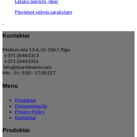
Latako laikiklis, ilgas
Pievienot velmju sarakstam
,
Kontaktai
Melluzu iela 13-6, LV-1067, Riga
+371 26443313
+371 26443316
info@skardanams.com
Mn. - Fr.: 9.00 - 17.00 EET
Menu
Produktai
Dokumentacija
Privacy Policy
Kontaktai
Produktai