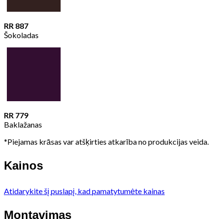
RR 887
Šokoladas
RR 779
Baklažanas
*Piejamas krāsas var atšķirties atkarība no produkcijas veida.
Kainos
Atidarykite šį puslapį, kad pamatytumėte kainas
Montavimas