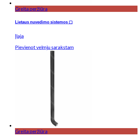
Greita peržiūra
Lietaus nuvedimo sistemos ▢
Įlaja
Pievienot velmju sarakstam
Greita peržiūra