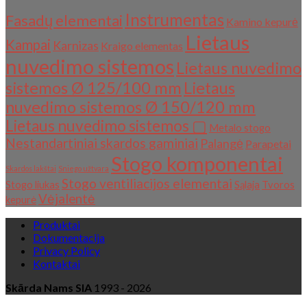
Instrumentas
Fasadų elementai
Kamino kepurė
Lietaus
Kampai
Karnizas
Kraigo elementas
nuvedimo sistemos
Lietaus nuvedimo
sistemos Ø 125/100 mm
Lietaus
nuvedimo sistemos Ø 150/120 mm
Lietaus nuvedimo sistemos ▢
Metalo stogo
Nestandartiniai skardos gaminiai
Palangė
Parapetai
Stogo komponentai
Skardos lakštai
Sniego užtvara
Stogo ventiliacijos elementai
Stogo liukas
Sąlaja
Tvoros
Vėjalentė
kepurė
Produktai
Dokumentacija
Privacy Policy
Kontaktai
Skārda Nams SIA
1993 - 2026