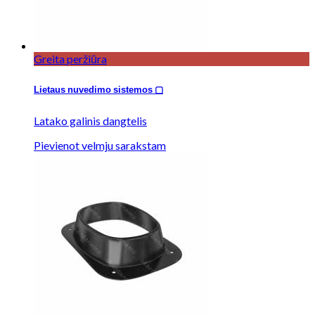
Greita peržiūra
Lietaus nuvedimo sistemos ▢
Latako galinis dangtelis
Pievienot velmju sarakstam