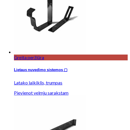
Greita peržiūra
Lietaus nuvedimo sistemos ▢
Latako laikiklis, trumpas
Pievienot velmju sarakstam