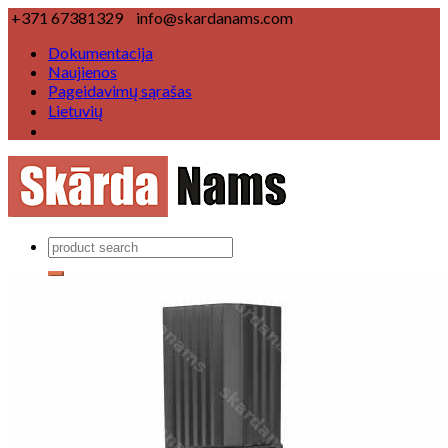
+371 67381329
info@skardanams.com
Dokumentacija
Naujienos
Pageidavimų sąrašas
Lietuvių
Produktai
Lietaus nuvedimo sistemas
Lietaus nuvedimo sistema Ø 125/100 mm
Lietaus nuvedimo sistema Ø 150/120 mm
Lietaus nuvedimo sistema ▢
Stogų komponentai
Vėjalentė
Karnizas
Kraigo elementas