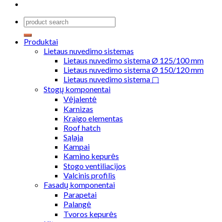
Produktai
Lietaus nuvedimo sistemas
Lietaus nuvedimo sistema Ø 125/100 mm
Lietaus nuvedimo sistema Ø 150/120 mm
Lietaus nuvedimo sistema ▢
Stogų komponentai
Vėjalentė
Karnizas
Kraigo elementas
Roof hatch
Sąlaja
Kampai
Kamino kepurės
Stogo ventiliacijos
Valcinis profilis
Fasadų komponentai
Parapetai
Palangė
Tvoros kepurės