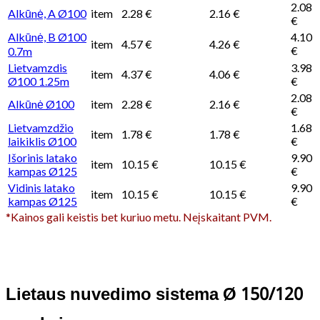
2.08
Alkūnė, A Ø100
item
2.28 €
2.16 €
€
Alkūnė, B Ø100
4.10
item
4.57 €
4.26 €
€
0.7m
Lietvamzdis
3.98
item
4.37 €
4.06 €
Ø100 1.25m
€
2.08
Alkūnė Ø100
item
2.28 €
2.16 €
€
Lietvamzdžio
1.68
item
1.78 €
1.78 €
laikiklis Ø100
€
Išorinis latako
9.90
item
10.15 €
10.15 €
kampas Ø125
€
Vidinis latako
9.90
item
10.15 €
10.15 €
kampas Ø125
€
*Kainos gali keistis bet kuriuo metu. Neįskaitant PVM.
Lietaus nuvedimo sistema Ø 150/120