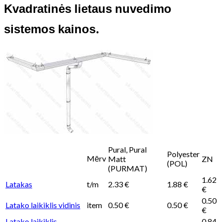
Kvadratinės lietaus nuvedimo
sistemos kainos.
Pural, Pural
Polyester
Mērv
Matt
ZN
(POL)
(PURMAT)
1.62
Latakas
t/m
2.33 €
1.88 €
€
0.50
Latako laikiklis vidinis
item
0.50 €
0.50 €
€
Latako laikiklis,
0.84