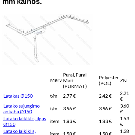
mm kainos.
Pural, Pural
Polyester
Mērv
Matt
ZN
(POL)
(PURMAT)
2.21
Latakas Ø150
t/m
2.77 €
2.42 €
€
Latako sujungimo
3.60
t/m
3.96 €
3.96 €
apkaba Ø150
€
Latako laikiklis, ilgas
1.53
item
1.83 €
1.83 €
Ø150
€
Latako laikiklis,
1.38
item
1.58 €
1.58 €