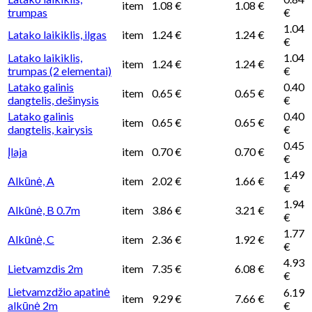
item
1.08 €
1.08 €
trumpas
€
1.04
Latako laikiklis, ilgas
item
1.24 €
1.24 €
€
Latako laikiklis,
1.04
item
1.24 €
1.24 €
trumpas (2 elementai)
€
Latako galinis
0.40
item
0.65 €
0.65 €
dangtelis, dešinysis
€
Latako galinis
0.40
item
0.65 €
0.65 €
dangtelis, kairysis
€
0.45
Įlaja
item
0.70 €
0.70 €
€
1.49
Alkūnė, A
item
2.02 €
1.66 €
€
1.94
Alkūnė, B 0.7m
item
3.86 €
3.21 €
€
1.77
Alkūnė, C
item
2.36 €
1.92 €
€
4.93
Lietvamzdis 2m
item
7.35 €
6.08 €
€
Lietvamzdžio apatinė
6.19
item
9.29 €
7.66 €
alkūnė 2m
€