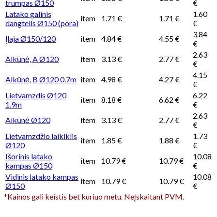
trumpas Ø150
€
Latako galinis
1.60
item
1.71 €
1.71 €
dangtelis Ø150 (pora)
€
3.84
Įlaja Ø150/120
item
4.84 €
4.55 €
€
2.63
Alkūnė, A Ø120
item
3.13 €
2.77 €
€
4.15
Alkūnė, B Ø120 0.7m
item
4.98 €
4.27 €
€
Lietvamzdis Ø120
6.22
item
8.18 €
6.62 €
1.9m
€
2.63
Alkūnė Ø120
item
3.13 €
2.77 €
€
Lietvamzdžio laikiklis
1.73
item
1.85 €
1.88 €
Ø120
€
Išorinis latako
10.08
item
10.79 €
10.79 €
kampas Ø150
€
Vidinis latako kampas
10.08
item
10.79 €
10.79 €
Ø150
€
*Kainos gali keistis bet kuriuo metu. Neįskaitant PVM.