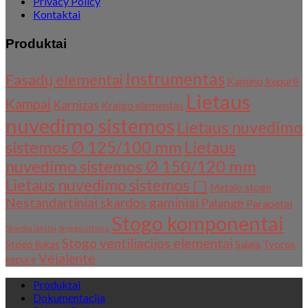
Privacy Policy
Kontaktai
Produktai
Instrumentas
Fasadų elementai
Kamino kepurė
Lietaus
Kampai
Karnizas
Kraigo elementas
nuvedimo sistemos
Lietaus nuvedimo
sistemos Ø 125/100 mm
Lietaus
nuvedimo sistemos Ø 150/120 mm
Lietaus nuvedimo sistemos ▢
Metalo stogo
Nestandartiniai skardos gaminiai
Palangė
Parapetai
Stogo komponentai
Skardos lakštai
Sniego užtvara
Stogo ventiliacijos elementai
Stogo liukas
Sąlaja
Tvoros
Vėjalentė
kepurė
Produktai
Dokumentacija