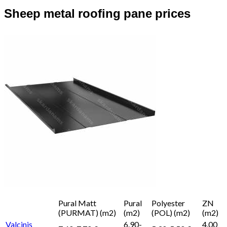
Sheep metal roofing pane prices
Pural Matt
Pural
Polyester
ZN
(PURMAT) (m2)
(m2)
(POL) (m2)
(m2)
Valcinis
6.90-
4.00