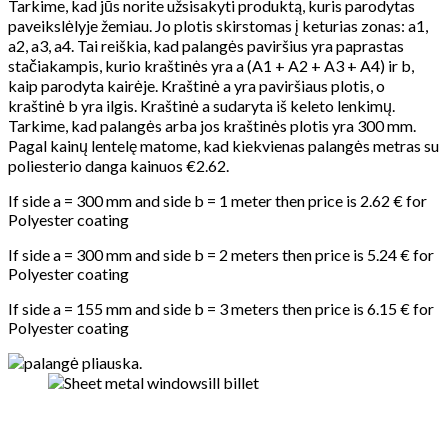
Tarkime, kad jūs norite užsisakyti produktą, kuris parodytas
paveikslėlyje žemiau. Jo plotis skirstomas į keturias zonas: a1,
a2, a3, a4. Tai reiškia, kad palangės paviršius yra paprastas
stačiakampis, kurio kraštinės yra a (A1 + A2 + A3 + A4) ir b,
kaip parodyta kairėje. Kraštinė a yra paviršiaus plotis, o
kraštinė b yra ilgis. Kraštinė a sudaryta iš keleto lenkimų.
Tarkime, kad palangės arba jos kraštinės plotis yra 300 mm.
Pagal kainų lentelę matome, kad kiekvienas palangės metras su
poliesterio danga kainuos €2.62.
If side a = 300 mm and side b = 1 meter then price is 2.62 € for
Polyester coating
If side a = 300 mm and side b = 2 meters then price is 5.24 € for
Polyester coating
If side a = 155 mm and side b = 3 meters then price is 6.15 € for
Polyester coating