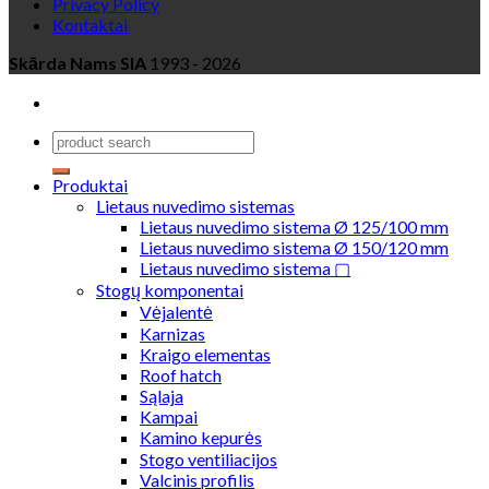
Privacy Policy
Kontaktai
Skārda Nams SIA
1993 - 2026
Produktai
Lietaus nuvedimo sistemas
Lietaus nuvedimo sistema Ø 125/100 mm
Lietaus nuvedimo sistema Ø 150/120 mm
Lietaus nuvedimo sistema ▢
Stogų komponentai
Vėjalentė
Karnizas
Kraigo elementas
Roof hatch
Sąlaja
Kampai
Kamino kepurės
Stogo ventiliacijos
Valcinis profilis