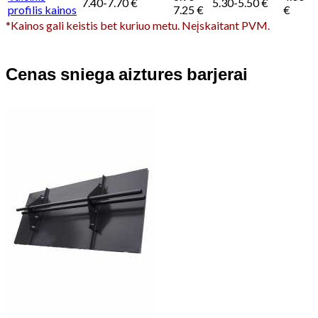
7.40-7.70 €
5.30-5.50 €
profilis kainos
7.25 €
€
*Kainos gali keistis bet kuriuo metu. Neįskaitant PVM.
Cenas sniega aiztures barjerai