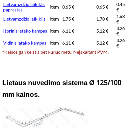
Lietvamzdžio laikiklis,
0.45
item
0.65 €
0.65 €
paprastas
€
1.68
Lietvamzdžio laikiklis
item
1.75 €
1.78 €
€
3.26
Išorinis latako kampas
item
6.11 €
5.12 €
€
3.26
Vidinis latako kampas
item
6.11 €
5.12 €
€
*Kainos gali keistis bet kuriuo metu. Neįskaitant PVM.
Lietaus nuvedimo sistema Ø 125/100
mm kainos.