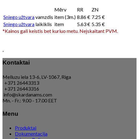
Mērv
RR
ZN
Sniego užtvara
vamzdis
item (3m.)
8.86 €
7.25 €
Sniego užtvara
laikiklis
item
5.63 €
5.35 €
*Kainos gali keistis bet kuriuo metu. Neįskaitant PVM.
,
Kontaktai
Melluzu iela 13-6, LV-1067, Riga
+371 26443313
+371 26443316
info@skardanams.com
Mn. - Fr.: 9.00 - 17.00 EET
Menu
Produktai
Dokumentacija