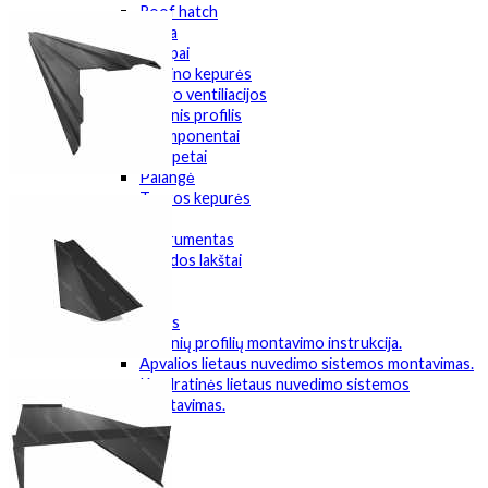
Roof hatch
Sąlaja
Kampai
Kamino kepurės
Stogo ventiliacijos
Valcinis profilis
Fasadų komponentai
Parapetai
Palangė
Tvoros kepurės
Kitas
Instrumentas
Skardos lakštai
Kainos
Dokumentacija
Montavimas
Valcinių profilių montavimo instrukcija.
Apvalios lietaus nuvedimo sistemos montavimas.
Kvadratinės lietaus nuvedimo sistemos
montavimas.
Kontaktai
+37167381329