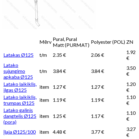
Pural, Pural
Mērv
Polyester (POL)
ZN
Matt (PURMAT)
1.92
Latakas Ø125
t/m
2.35 €
2.06 €
€
Latako
3.50
sujungimo
t/m
3.84 €
3.84 €
€
apkaba Ø125
Latako laikiklis,
1.20
item
1.27 €
1.27 €
ilgas Ø125
€
Latako laikiklis,
1.10
item
1.19 €
1.19 €
trumpas Ø125
€
Latako galinis
1.10
dangtelis Ø125
item
1.25 €
1.17 €
€
(pora)
3.27
Įlaja Ø125/100
item
4.48 €
3.77 €
€