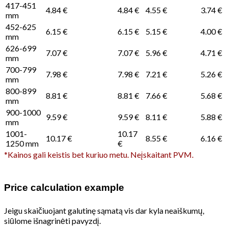
417-451
4.84 €
4.84 €
4.55 €
3.74 €
mm
452-625
6.15 €
6.15 €
5.15 €
4.00 €
mm
626-699
7.07 €
7.07 €
5.96 €
4.71 €
mm
700-799
7.98 €
7.98 €
7.21 €
5.26 €
mm
800-899
8.81 €
8.81 €
7.66 €
5.68 €
mm
900-1000
9.59 €
9.59 €
8.11 €
5.88 €
mm
1001-
10.17
10.17 €
8.55 €
6.16 €
1250 mm
€
*Kainos gali keistis bet kuriuo metu. Neįskaitant PVM.
Price calculation example
Jeigu skaičiuojant galutinę sąmatą vis dar kyla neaiškumų,
siūlome išnagrinėti pavyzdį.