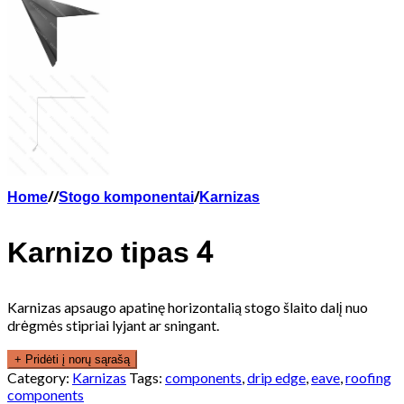
Home
/
/
Stogo komponentai
/
Karnizas
Karnizo tipas 4
Karnizas apsaugo apatinę horizontalią stogo šlaito dalį nuo
drėgmės stipriai lyjant ar sningant.
+ Pridėti į norų sąrašą
Category:
Karnizas
Tags:
components
,
drip edge
,
eave
,
roofing
components