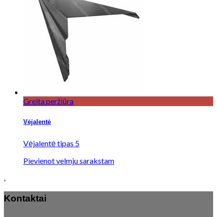
Greita peržiūra
Vėjalentė
Vėjalentė tipas 5
Pievienot velmju sarakstam
,
Kontaktai