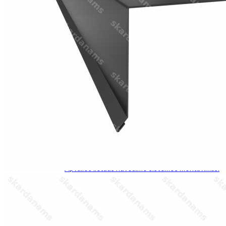
Roof hatch
Sąlaja
Kampai
Kamino kepurės
Stogo ventiliacijos
Valcinis profilis
Fasadų komponentai
Parapetai
Palangė
Tvoros kepurės
Kitas
Instrumentas
Skardos lakštai
Kainos
Dokumentacija
Montavimas
Valcinių profilių montavimo instrukcija.
Apvalios lietaus nuvedimo sistemos montavimas.
Kvadratinės lietaus nuvedimo sistemos
montavimas.
Kontaktai
+37167381329