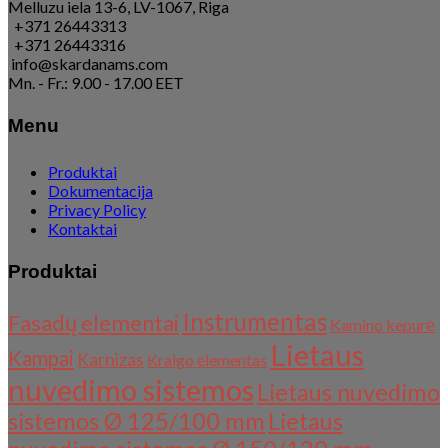
Melluzu iela 13-6, LV-1067, Riga
+371 26443313
+371 26443316
info@skardanams.com
Mn. - Fr.: 9.00 - 17.00 EET
Menu
Produktai
Dokumentacija
Privacy Policy
Kontaktai
Produktai
Instrumentas
Fasadų elementai
Kamino kepurė
Lietaus
Kampai
Karnizas
Kraigo elementas
nuvedimo sistemos
Lietaus nuvedimo
sistemos Ø 125/100 mm
Lietaus