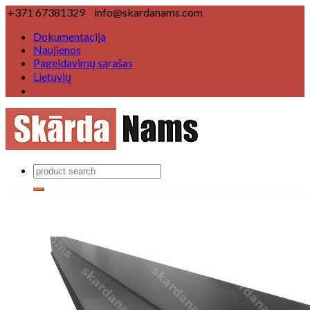
+371 67381329
info@skardanams.com
Dokumentacija
Naujienos
Pageidavimų sąrašas
Lietuvių
Produktai
Lietaus nuvedimo sistemas
Lietaus nuvedimo sistema Ø 125/100 mm
Lietaus nuvedimo sistema Ø 150/120 mm
Lietaus nuvedimo sistema ▢
Stogų komponentai
Vėjalentė
Karnizas
Kraigo elementas