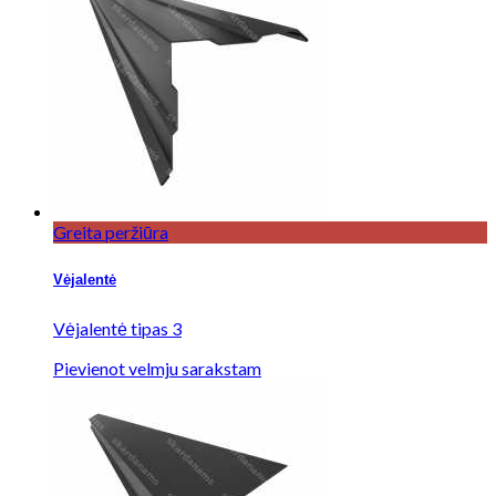
Greita peržiūra
Vėjalentė
Vėjalentė tipas 3
Pievienot velmju sarakstam