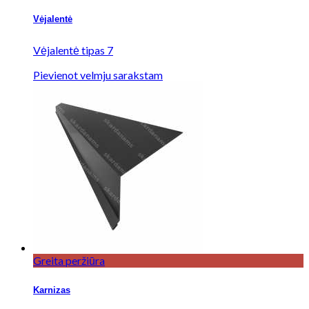
Vėjalentė
Vėjalentė tipas 7
Pievienot velmju sarakstam
Greita peržiūra
Karnizas