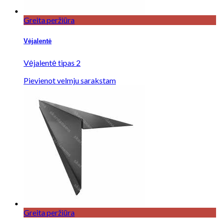
Greita peržiūra
Vėjalentė
Vėjalentė tipas 2
Pievienot velmju sarakstam
Greita peržiūra