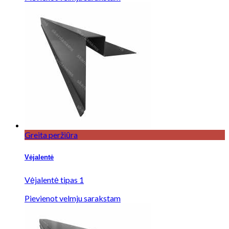
Greita peržiūra
Vėjalentė
Vėjalentė tipas 1
Pievienot velmju sarakstam