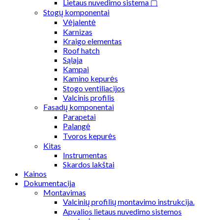
Lietaus nuvedimo sistema ▢
Stogų komponentai
Vėjalentė
Karnizas
Kraigo elementas
Roof hatch
Sąlaja
Kampai
Kamino kepurės
Stogo ventiliacijos
Valcinis profilis
Fasadų komponentai
Parapetai
Palangė
Tvoros kepurės
Kitas
Instrumentas
Skardos lakštai
Kainos
Dokumentacija
Montavimas
Valcinių profilių montavimo instrukcija.
Apvalios lietaus nuvedimo sistemos