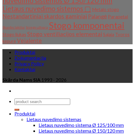
nuvedimo sistemos Ø 150/120 mm
Lietaus nuvedimo sistemos ▢
Metalo stogo
Nestandartiniai skardos gaminiai
Palangė
Parapetai
Stogo komponentai
Skardos lakštai
Sniego užtvara
Stogo ventiliacijos elementai
Stogo liukas
Sąlaja
Tvoros
Vėjalentė
kepurė
Produktai
Dokumentacija
Privacy Policy
Kontaktai
Skārda Nams SIA
1993 - 2026
Produktai
Lietaus nuvedimo sistemas
Lietaus nuvedimo sistema Ø 125/100 mm
Lietaus nuvedimo sistema Ø 150/120 mm