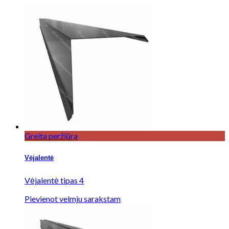
Greita peržiūra
Vėjalentė
Vėjalentė tipas 4
Pievienot velmju sarakstam