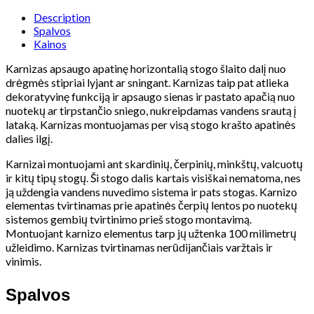
Description
Spalvos
Kainos
Karnizas apsaugo apatinę horizontalią stogo šlaito dalį nuo
drėgmės stipriai lyjant ar sningant. Karnizas taip pat atlieka
dekoratyvinę funkciją ir apsaugo sienas ir pastato apačią nuo
nuotekų ar tirpstančio sniego, nukreipdamas vandens srautą į
lataką. Karnizas montuojamas per visą stogo krašto apatinės
dalies ilgį.
Karnizai montuojami ant skardinių, čerpinių, minkštų, valcuotų
ir kitų tipų stogų. Ši stogo dalis kartais visiškai nematoma, nes
ją uždengia vandens nuvedimo sistema ir pats stogas. Karnizo
elementas tvirtinamas prie apatinės čerpių lentos po nuotekų
sistemos gembių tvirtinimo prieš stogo montavimą.
Montuojant karnizo elementus tarp jų užtenka 100 milimetrų
užleidimo. Karnizas tvirtinamas nerūdijančiais varžtais ir
vinimis.
Spalvos