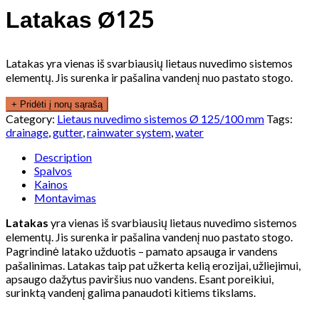
Latakas Ø125
Latakas yra vienas iš svarbiausių lietaus nuvedimo sistemos
elementų. Jis surenka ir pašalina vandenį nuo pastato stogo.
+ Pridėti į norų sąrašą
Category:
Lietaus nuvedimo sistemos Ø 125/100 mm
Tags:
drainage
,
gutter
,
rainwater system
,
water
Description
Spalvos
Kainos
Montavimas
Latakas
yra vienas iš svarbiausių lietaus nuvedimo sistemos
elementų. Jis surenka ir pašalina vandenį nuo pastato stogo.
Pagrindinė latako užduotis – pamato apsauga ir vandens
pašalinimas. Latakas taip pat užkerta kelią erozijai, užliejimui,
apsaugo dažytus paviršius nuo vandens. Esant poreikiui,
surinktą vandenį galima panaudoti kitiems tikslams.