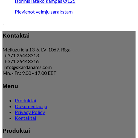
Išorinis latako kampas Ø125
Pievienot velmju sarakstam
,
Kontaktai
Melluzu iela 13-6, LV-1067, Riga
+371 26443313
+371 26443316
info@skardanams.com
Mn. - Fr.: 9.00 - 17.00 EET
Menu
Produktai
Dokumentacija
Privacy Policy
Kontaktai
Produktai