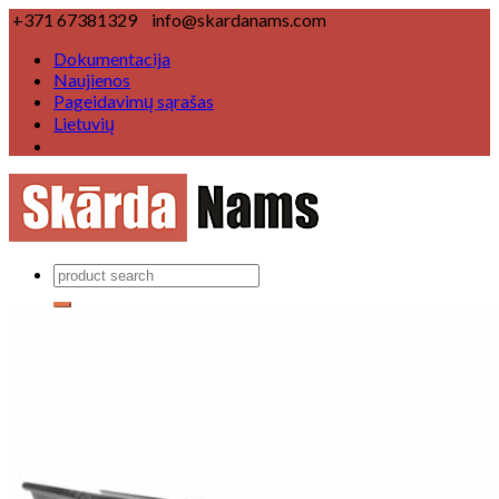
+371 67381329
info@skardanams.com
Dokumentacija
Naujienos
Pageidavimų sąrašas
Lietuvių
Produktai
Lietaus nuvedimo sistemas
Lietaus nuvedimo sistema Ø 125/100 mm
Lietaus nuvedimo sistema Ø 150/120 mm
Lietaus nuvedimo sistema ▢
Stogų komponentai
Vėjalentė
Karnizas
Kraigo elementas