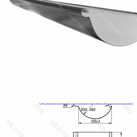
Roof hatch
Sąlaja
Kampai
Kamino kepurės
Stogo ventiliacijos
Valcinis profilis
Fasadų komponentai
Parapetai
Palangė
Tvoros kepurės
Kitas
Instrumentas
Skardos lakštai
Kainos
Dokumentacija
Montavimas
Valcinių profilių montavimo instrukcija.
Apvalios lietaus nuvedimo sistemos montavimas.
Kvadratinės lietaus nuvedimo sistemos
montavimas.
Kontaktai
+37167381329