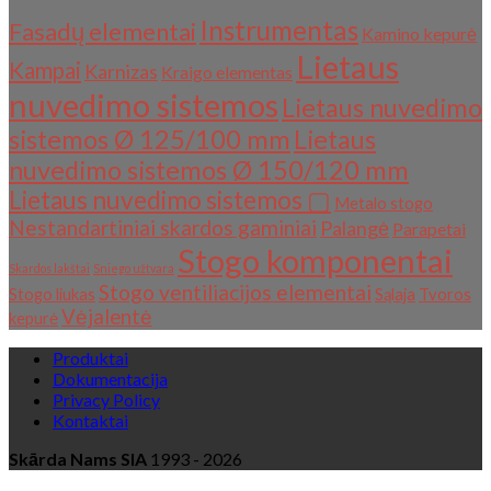
Instrumentas
Fasadų elementai
Kamino kepurė
Lietaus
Kampai
Karnizas
Kraigo elementas
nuvedimo sistemos
Lietaus nuvedimo
sistemos Ø 125/100 mm
Lietaus
nuvedimo sistemos Ø 150/120 mm
Lietaus nuvedimo sistemos ▢
Metalo stogo
Nestandartiniai skardos gaminiai
Palangė
Parapetai
Stogo komponentai
Skardos lakštai
Sniego užtvara
Stogo ventiliacijos elementai
Stogo liukas
Sąlaja
Tvoros
Vėjalentė
kepurė
Produktai
Dokumentacija
Privacy Policy
Kontaktai
Skārda Nams SIA
1993 - 2026