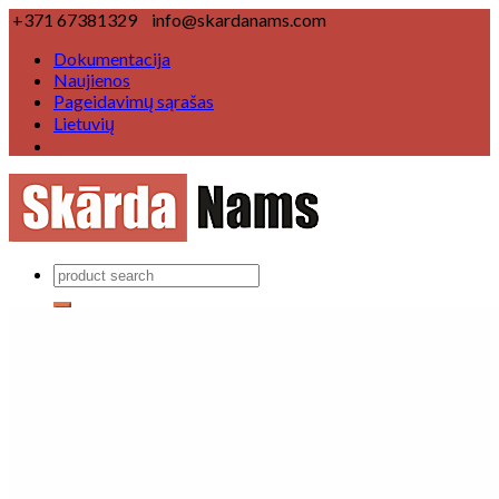
+371 67381329
info@skardanams.com
Dokumentacija
Naujienos
Pageidavimų sąrašas
Lietuvių
Produktai
Lietaus nuvedimo sistemas
Lietaus nuvedimo sistema Ø 125/100 mm
Lietaus nuvedimo sistema Ø 150/120 mm
Lietaus nuvedimo sistema ▢
Stogų komponentai
Vėjalentė
Karnizas
Kraigo elementas