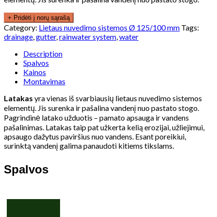
+ Pridėti į norų sąrašą
Category:
Lietaus nuvedimo sistemos Ø 125/100 mm
Tags:
drainage
,
gutter
,
rainwater system
,
water
Description
Spalvos
Kainos
Montavimas
Latakas
yra vienas iš svarbiausių lietaus nuvedimo sistemos
elementų. Jis surenka ir pašalina vandenį nuo pastato stogo.
Pagrindinė latako užduotis – pamato apsauga ir vandens
pašalinimas. Latakas taip pat užkerta kelią erozijai, užliejimui,
apsaugo dažytus paviršius nuo vandens. Esant poreikiui,
surinktą vandenį galima panaudoti kitiems tikslams.
Spalvos