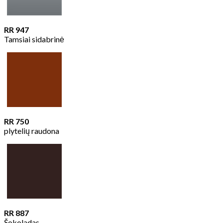
RR 947
Tamsiai sidabrinė
RR 750
plytelių raudona
RR 887
Šokoladas