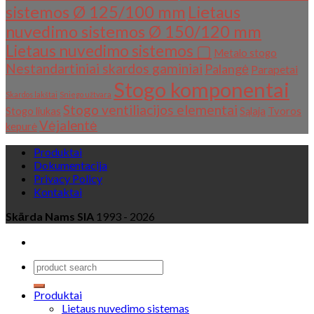
sistemos Ø 125/100 mm
Lietaus
nuvedimo sistemos Ø 150/120 mm
Lietaus nuvedimo sistemos ▢
Metalo stogo
Nestandartiniai skardos gaminiai
Palangė
Parapetai
Stogo komponentai
Skardos lakštai
Sniego užtvara
Stogo ventiliacijos elementai
Stogo liukas
Sąlaja
Tvoros
Vėjalentė
kepurė
Produktai
Dokumentacija
Privacy Policy
Kontaktai
Skārda Nams SIA
1993 - 2026
Produktai
Lietaus nuvedimo sistemas