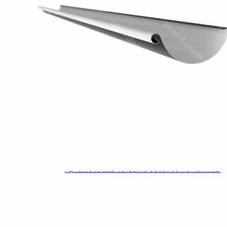
Roof hatch
Sąlaja
Kampai
Kamino kepurės
Stogo ventiliacijos
Valcinis profilis
Fasadų komponentai
Parapetai
Palangė
Tvoros kepurės
Kitas
Instrumentas
Skardos lakštai
Kainos
Dokumentacija
Montavimas
Valcinių profilių montavimo instrukcija.
Apvalios lietaus nuvedimo sistemos montavimas.
Kvadratinės lietaus nuvedimo sistemos
montavimas.
Kontaktai
+37167381329