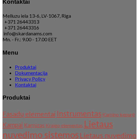
Kontaktai
Melluzu iela 13-6, LV-1067, Riga
+371 26443313
+371 26443316
info@skardanams.com
Mn. - Fr.: 9.00 - 17.00 EET
Menu
Produktai
Dokumentacija
Privacy Policy
Kontaktai
Produktai
Instrumentas
Fasadų elementai
Kamino kepurė
Lietaus
Kampai
Karnizas
Kraigo elementas
nuvedimo sistemos
Lietaus nuvedimo