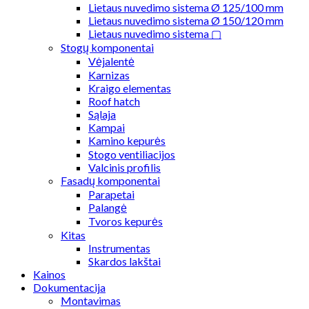
Lietaus nuvedimo sistema Ø 125/100 mm
Lietaus nuvedimo sistema Ø 150/120 mm
Lietaus nuvedimo sistema ▢
Stogų komponentai
Vėjalentė
Karnizas
Kraigo elementas
Roof hatch
Sąlaja
Kampai
Kamino kepurės
Stogo ventiliacijos
Valcinis profilis
Fasadų komponentai
Parapetai
Palangė
Tvoros kepurės
Kitas
Instrumentas
Skardos lakštai
Kainos
Dokumentacija
Montavimas