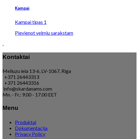
Kampai
Kampai tipas 1
Pievienot velmju sarakstam
,
Kontaktai
Melluzu iela 13-6, LV-1067, Riga
+371 26443313
+371 26443316
info@skardanams.com
Mn. - Fr.: 9.00 - 17.00 EET
Menu
Produktai
Dokumentacija
Privacy Policy