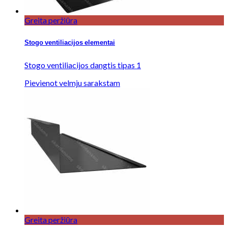
Greita peržiūra
Stogo ventiliacijos elementai
Stogo ventiliacijos dangtis tipas 1
Pievienot velmju sarakstam
Greita peržiūra