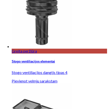
Greita peržiūra
Stogo ventiliacijos elementai
Stogo ventiliacijos dangtis tipas 4
Pievienot velmju sarakstam