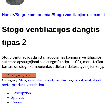
Home
/
/
Stogo komponentai
/
Stogo ventiliacijos elementai
Stogo ventiliacijos dangtis
tipas 2
Stogo ventiliacijos dangtis naudojamas kamino ir ventiliacijos
sistemos apsaugojimui nuo drėgmės stiprių liūčių metu, tačiau
kartais šis stogo komponentas atlieka ir dekoratyvinę funkciją.
+ Pridėti į norų sąrašą
Category:
Stogo ventiliacijos elementai
Tags:
roof vent
,
sheet
metal product
,
ventilation
Description
Spalvos
Kainos