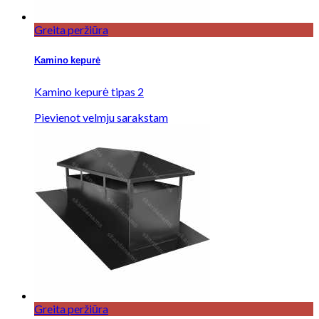
Greita peržiūra
Kamino kepurė
Kamino kepurė tipas 2
Pievienot velmju sarakstam
Greita peržiūra