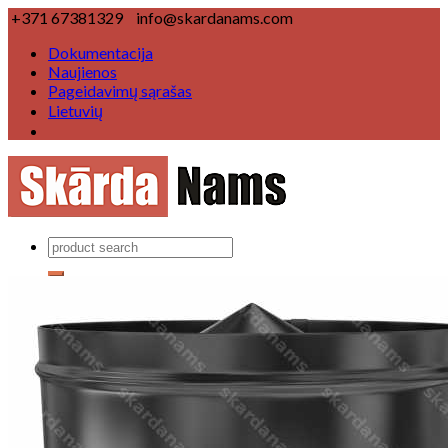
+371 67381329
info@skardanams.com
Dokumentacija
Naujienos
Pageidavimų sąrašas
Lietuvių
Produktai
Lietaus nuvedimo sistemas
Lietaus nuvedimo sistema Ø 125/100 mm
Lietaus nuvedimo sistema Ø 150/120 mm
Lietaus nuvedimo sistema ▢
Stogų komponentai
Vėjalentė
Karnizas
Kraigo elementas