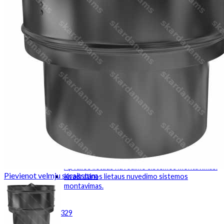
Roof hatch
Sąlaja
Kampai
Kamino kepurės
Stogo ventiliacijos
Valcinis profilis
Fasadų komponentai
Parapetai
Palangė
Tvoros kepurės
Kitas
Instrumentas
Skardos lakštai
Kainos
Dokumentacija
Montavimas
Valcinių profilių montavimo instrukcija.
Apvalios lietaus nuvedimo sistemos montavimas.
Pievienot velmju sarakstam
Kvadratinės lietaus nuvedimo sistemos
montavimas.
Kontaktai
+37167381329