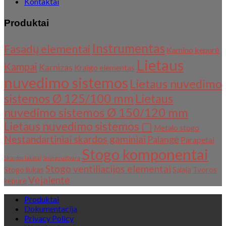
Kontaktai
Produktai
Instrumentas
Fasadų elementai
Kamino kepurė
Lietaus
Kampai
Karnizas
Kraigo elementas
nuvedimo sistemos
Lietaus nuvedimo
sistemos Ø 125/100 mm
Lietaus
nuvedimo sistemos Ø 150/120 mm
Lietaus nuvedimo sistemos ▢
Metalo stogo
Nestandartiniai skardos gaminiai
Palangė
Parapetai
Stogo komponentai
Skardos lakštai
Sniego užtvara
Stogo ventiliacijos elementai
Stogo liukas
Sąlaja
Tvoros
Vėjalentė
kepurė
Produktai
Dokumentacija
Privacy Policy