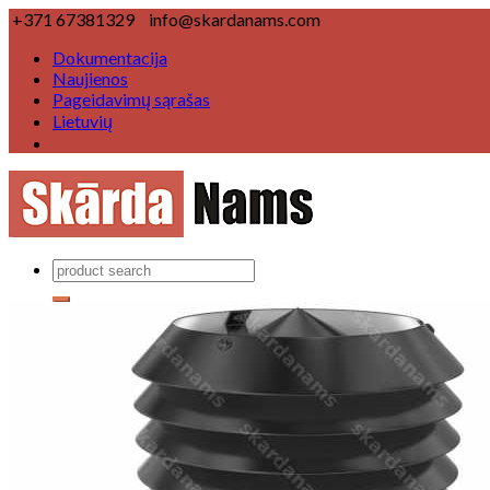
+371 67381329
info@skardanams.com
Dokumentacija
Naujienos
Pageidavimų sąrašas
Lietuvių
Produktai
Lietaus nuvedimo sistemas
Lietaus nuvedimo sistema Ø 125/100 mm
Lietaus nuvedimo sistema Ø 150/120 mm
Lietaus nuvedimo sistema ▢
Stogų komponentai
Vėjalentė
Karnizas
Kraigo elementas