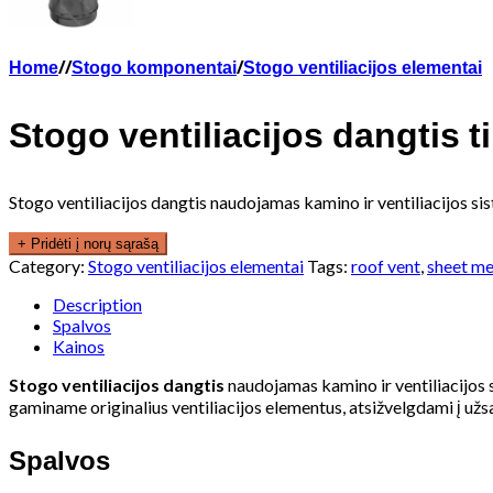
Home
/
/
Stogo komponentai
/
Stogo ventiliacijos elementai
Stogo ventiliacijos dangtis t
Stogo ventiliacijos dangtis naudojamas kamino ir ventiliacijos s
+ Pridėti į norų sąrašą
Category:
Stogo ventiliacijos elementai
Tags:
roof vent
,
sheet me
Description
Spalvos
Kainos
Stogo ventiliacijos dangtis
naudojamas kamino ir ventiliacijos 
gaminame originalius ventiliacijos elementus, atsižvelgdami į už
Spalvos