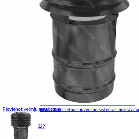
Roof hatch
Sąlaja
Kampai
Kamino kepurės
Stogo ventiliacijos
Valcinis profilis
Fasadų komponentai
Parapetai
Palangė
Tvoros kepurės
Kitas
Instrumentas
Skardos lakštai
Kainos
Dokumentacija
Montavimas
Valcinių profilių montavimo instrukcija.
Apvalios lietaus nuvedimo sistemos montavimas.
Pievienot velmju sarakstam
Kvadratinės lietaus nuvedimo sistemos montavima
Kontaktai
+37167381329